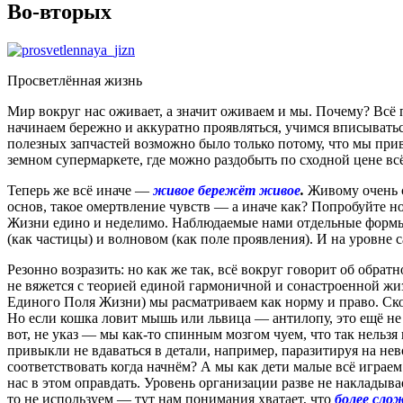
Во-вторых
Просветлённая жизнь
Мир вокруг нас оживает, а значит оживаем и мы. Почему? Всё 
начинаем бережно и аккуратно проявляться, учимся вписыватьс
полезных запчастей возможно было только потому, что мы при
земном супермаркете, где можно раздобыть по сходной цене всё
Теперь же всё иначе —
живое бережёт живое
.
Живому очень с
основ, такое омертвление чувств — а иначе как? Попробуйте н
Жизни едино и неделимо. Наблюдаемые нами отдельные формы 
(как частицы) и волновом (как поле проявления). И на уровне
Резонно возразить: но как же так, всё вокруг говорит об обрат
не вяжется с теорией единой гармоничной и сонастроенной жиз
Единого Поля Жизни) мы расматриваем как норму и право. Скол
Но если кошка ловит мышь или львица — антилопу, это ещё не 
вот, не указ — мы как-то спинным мозгом чуем, что так нельзя
привыкли не вдаваться в детали, например, паразитируя на н
соответствовать когда начнём? А мы как дети малые всё играе
нас в этом оправдать. Уровень организации разве не накладыва
то не используем — тут нам понимания хватает, что
более сло