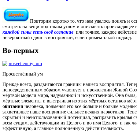
Повторим коротко то, что нам удалось понять и ос
смотреть на вещи под таким углом и описывать происходящее в
каждой силы есть своё сознание
, или точнее, каждое действи
невероятный сдвиг в восприятии, если примем такой подход.
Во-первых
Просветлённый ум
Прежде всего, раздвигаются границы нашего восприятия. Тепер
непосредственным образом участвует в проявлении Живой Созн
мёртвой модели мира, надуманной и искусственной. Она была, 
мёртвые элементы и выстраивая из этих мёртвых остатков мёртв
обитания
человека, подменяя его всё больше и больше моделью
захватившее наше восприятие сильнее всяких наркотиков. Тепе
скрытый и неиспользованный потенциал, расправить крылья св
всем сущим, действующим из Целого и во имя Целого, и так ч
эффективную, а главное полноценную действительность.