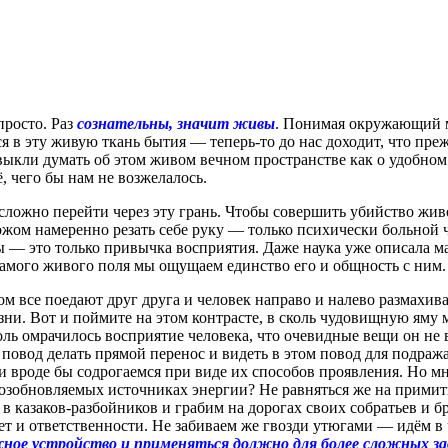
просто. Раз
сознательны, значит живы
. Понимая окружающий м
я в эту живую ткань бытия — теперь-то до нас доходит, что пре
выкли думать об этом живом вечном пространстве как о удобно
, чего бы нам не возжелалось.
ложно перейти через эту грань. Чтобы совершить убийство живо
ожом намеренно резать себе руку — только психически больной ч
— это только привычка восприятия. Даже наука уже описала ма
 самого живого поля мы ощущаем единство его и общность с ним.
ном все поедают друг друга и человек направо и налево размахив
ни. Вот и поймите на этом контрасте, в сколь чудовищную яму м
ь омрачилось восприятие человека, что очевидные вещи он не в 
повод делать прямой перенос и видеть в этом повод для подраж
 и вроде бы содрогаемся при виде их способов проявления. Но м
евозобновляемых источниках энергии? Не равняться же на прими
м в казаков-разбойников и грабим на дорогах своих собратьев и
ет и ответственности. Не забиваем же гвозди утюгами — идём в ч
жное устройство и применяться должно для более сложных за