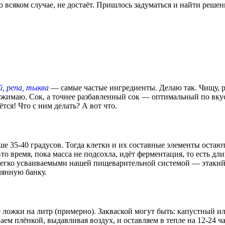
во всяком случае, не достаёт. Пришлось задуматься и найти реш
й, репа, тыква
— самые частые ингредиенты. Делаю так. Чищу, р
тжимаю. Сок, а точнее разбавленный сок — оптимальный по вкусу 
тся! Что с ним делать? А вот что.
е 35-40 градусов. Тогда клетки и их составные элементы остаю
-то время, пока масса не подсохла, идёт ферментация, то есть д
легко усваиваемыми нашей пищеварительной системой — этакий 
лянную банку.
 ложки на литр (примерно). Закваской могут быть: капустный и
ем плёнкой, выдавливая воздух, и оставляем в тепле на 12-24 ч