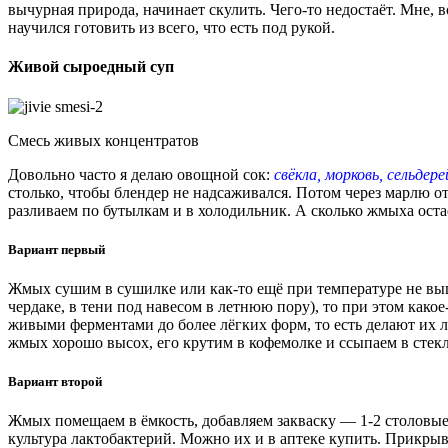
вычурная природа, начинает скулить. Чего-то недостаёт. Мне, 
научился готовить из всего, что есть под рукой.
Живой сыроедный суп
Смесь живых концентратов
Довольно часто я делаю овощной сок:
свёкла, морковь, сельдере
столько, чтобы блендер не надсаживался. Потом через марлю о
разливаем по бутылкам и в холодильник. А сколько жмыха остаё
Вариант первый
Жмых сушим в сушилке или как-то ещё при температуре не выш
чердаке, в тени под навесом в летнюю пору), то при этом какое
живыми ферментами до более лёгких форм, то есть делают их 
жмых хорошо высох, его крутим в кофемолке и ссыпаем в стек
Вариант второй
Жмых помещаем в ёмкость, добавляем закваску — 1-2 столовые
культура лактобактерий. Можно их и в аптеке купить. Прикрыва