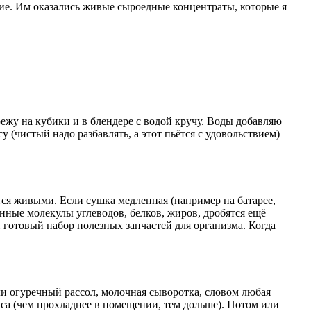
ение. Им оказались живые сыроедные концентраты, которые я
ежу на кубики и в блендере с водой кручу. Воды добавляю
(чистый надо разбавлять, а этот пьётся с удовольствием)
тся живыми. Если сушка медленная (например на батарее,
линные молекулы углеводов, белков, жиров, дробятся ещё
готовый набор полезных запчастей для организма. Когда
ли огуречный рассол, молочная сыворотка, словом любая
аса (чем прохладнее в помещении, тем дольше). Потом или