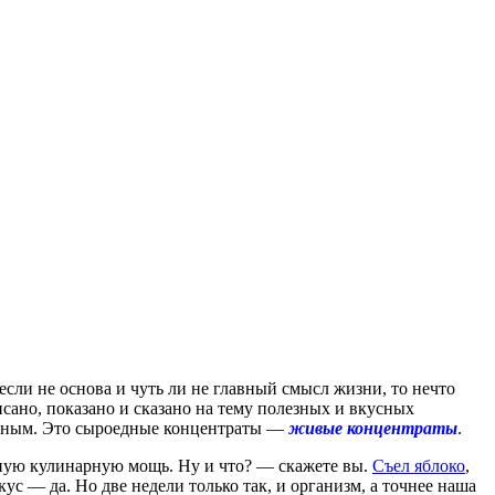
 если не основа и чуть ли не главный смысл жизни, то нечто
исано, показано и сказано на тему полезных и вкусных
ванным. Это сыроедные концентраты —
живые концентраты
.
олную кулинарную мощь. Ну и что? — скажете вы.
Съел яблоко
,
кус — да. Но две недели только так, и организм, а точнее наша